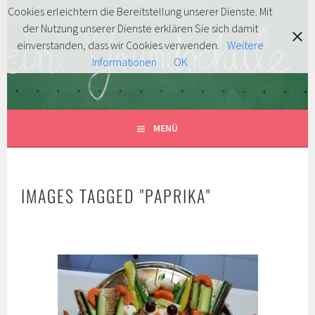
Springe
Cookies erleichtern die Bereitstellung unserer Dienste. Mit
zum
der Nutzung unserer Dienste erklären Sie sich damit
FÖRDERVEREIN
Inhalt
MITENTDECKEN … MITLACHEN … MITMACHEN!
einverstanden, dass wir Cookies verwenden.
Weitere
Informationen
OK
GRUNDSCHULE HERSBRUCK
E.V.
MENÜ
IMAGES TAGGED "PAPRIKA"