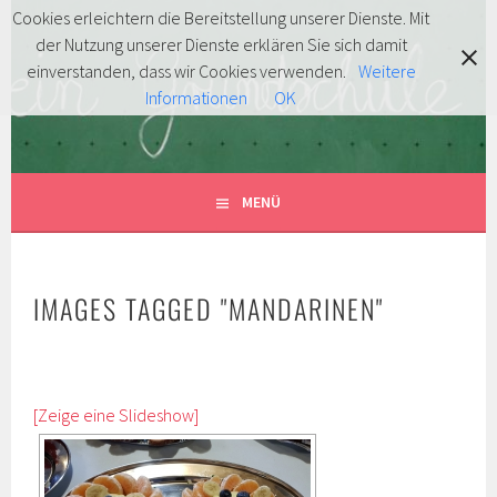
Springe
Cookies erleichtern die Bereitstellung unserer Dienste. Mit
zum
der Nutzung unserer Dienste erklären Sie sich damit
FÖRDERVEREIN
Inhalt
MITENTDECKEN … MITLACHEN … MITMACHEN!
einverstanden, dass wir Cookies verwenden.
Weitere
Informationen
OK
GRUNDSCHULE HERSBRUCK
E.V.
MENÜ
IMAGES TAGGED "MANDARINEN"
[Zeige eine Slideshow]