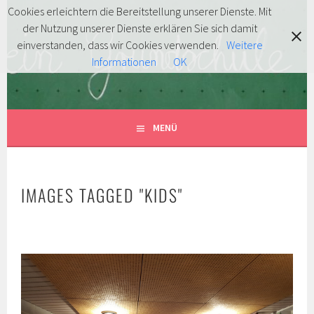
Springe
Cookies erleichtern die Bereitstellung unserer Dienste. Mit
zum
der Nutzung unserer Dienste erklären Sie sich damit
FÖRDERVEREIN
Inhalt
MITENTDECKEN … MITLACHEN … MITMACHEN!
einverstanden, dass wir Cookies verwenden.
Weitere
Informationen
OK
GRUNDSCHULE HERSBRUCK
E.V.
MENÜ
IMAGES TAGGED "KIDS"