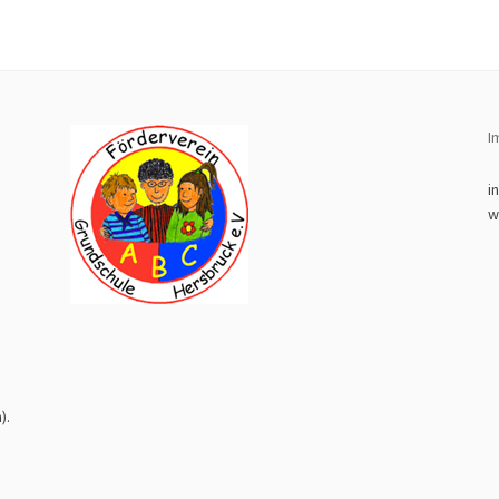
I
i
w
8
).