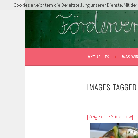
Springe
Cookies erleichtern die Bereitstellung unserer Dienste. Mit d
zum
FÖRDERVEREIN GRUN
Inhalt
MITENTDECKEN … MITLACHEN … MITMACHE
AKTUELLES
WAS WI
IMAGES TAGGED
[Zeige eine Slideshow]