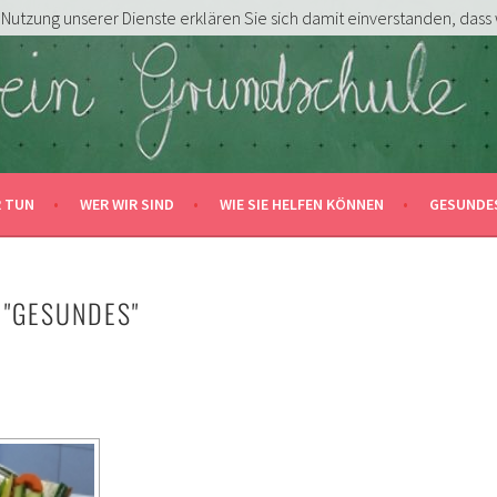
er Nutzung unserer Dienste erklären Sie sich damit einverstanden, das
DSCHULE HERSBRUCK E.V.
N!
R TUN
WER WIR SIND
WIE SIE HELFEN KÖNNEN
GESUNDE
 "GESUNDES"