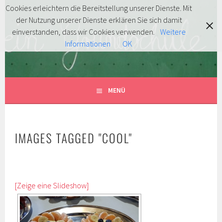
Springe
Cookies erleichtern die Bereitstellung unserer Dienste. Mit
zum
der Nutzung unserer Dienste erklären Sie sich damit
FÖRDERVEREIN
Inhalt
MITENTDECKEN … MITLACHEN … MITMACHEN!
einverstanden, dass wir Cookies verwenden.
Weitere
Informationen
OK
GRUNDSCHULE HERSBRUCK
E.V.
MENÜ
IMAGES TAGGED "COOL"
[Zeige eine Slideshow]