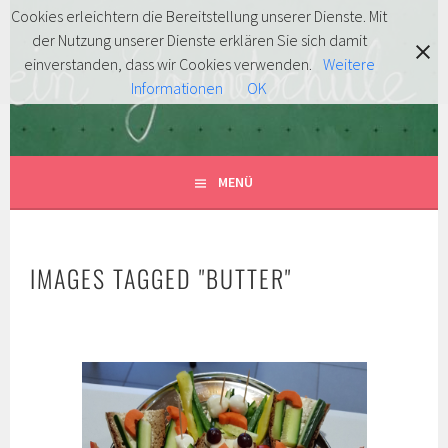
Springe
Cookies erleichtern die Bereitstellung unserer Dienste. Mit
zum
der Nutzung unserer Dienste erklären Sie sich damit
FÖRDERVEREIN
Inhalt
MITENTDECKEN … MITLACHEN … MITMACHEN!
einverstanden, dass wir Cookies verwenden.
Weitere
Informationen
OK
GRUNDSCHULE HERSBRUCK
E.V.
MENÜ
IMAGES TAGGED "BUTTER"