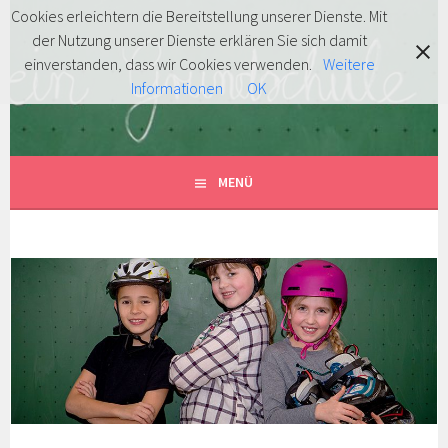
Springe
Cookies erleichtern die Bereitstellung unserer Dienste. Mit
zum
der Nutzung unserer Dienste erklären Sie sich damit
FÖRDERVEREIN
Inhalt
MITENTDECKEN … MITLACHEN … MITMACHEN!
einverstanden, dass wir Cookies verwenden.
Weitere
Informationen
OK
GRUNDSCHULE HERSBRUCK
E.V.
MENÜ