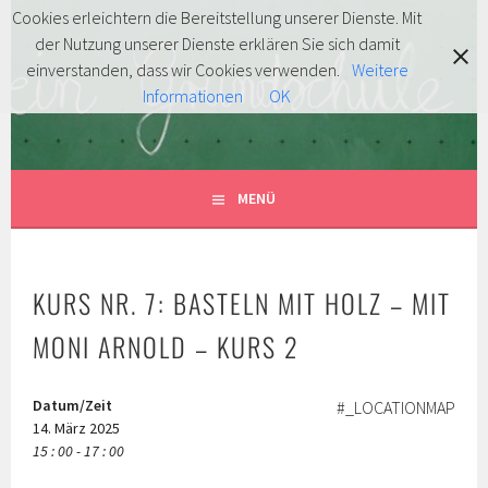
Springe
Cookies erleichtern die Bereitstellung unserer Dienste. Mit
zum
der Nutzung unserer Dienste erklären Sie sich damit
FÖRDERVEREIN
Inhalt
MITENTDECKEN … MITLACHEN … MITMACHEN!
einverstanden, dass wir Cookies verwenden.
Weitere
Informationen
OK
GRUNDSCHULE HERSBRUCK
E.V.
MENÜ
KURS NR. 7: BASTELN MIT HOLZ – MIT
MONI ARNOLD – KURS 2
Datum/Zeit
#_LOCATIONMAP
14. März 2025
15 : 00 - 17 : 00