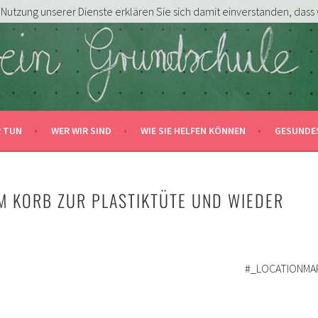
er Nutzung unserer Dienste erklären Sie sich damit einverstanden, das
DSCHULE HERSBRUCK E.V.
N!
R TUN
WER WIR SIND
WIE SIE HELFEN KÖNNEN
GESUNDE
OM KORB ZUR PLASTIKTÜTE UND WIEDER
#_LOCATIONMA