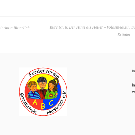
Kurs Nr. 8: Der Hirte als Heiler – Volksmedizin u
t Anita Bitterlich
Kräuter
I
i
w
8