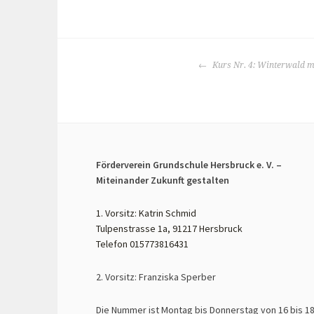
BEITRAGS-
Kurs Nr. 4: Winterwald mi
NAVIGATION
Förderverein Grundschule Hersbruck e. V. –
Miteinander Zukunft gestalten
1. Vorsitz: Katrin Schmid
Tulpenstrasse 1a, 91217 Hersbruck
Telefon 015773816431
2. Vorsitz: Franziska Sperber
Die Nummer ist Montag bis Donnerstag von 16 bis 1