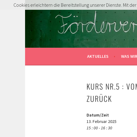
Springe
Cookies erleichtern die Bereitstellung unserer Dienste. Mit d
zum
FÖRDERVEREIN GRUN
Inhalt
MITENTDECKEN … MITLACHEN … MITMACHE
AKTUELLES
WAS WI
KURS NR.5 : V
ZURÜCK
Datum/Zeit
13. Februar 2025
15 : 00 - 16 : 30