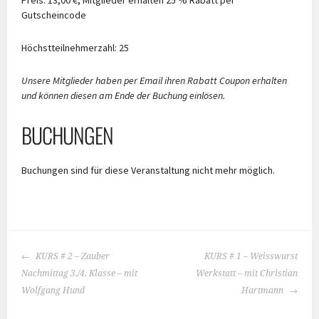
Preis: 13,00 €, Mitglieder erhalten 25 % Rabatt per
Gutscheincode
Höchstteilnehmerzahl: 25
Unsere Mitglieder haben per Email ihren Rabatt Coupon erhalten
und können diesen am Ende der Buchung einlösen.
BUCHUNGEN
Buchungen sind für diese Veranstaltung nicht mehr möglich.
BEITRAGS-
KURS # 2 – Zauber
KURS # 1 – Weisswurst
NAVIGATION
Nachmittag 3./4. Klasse – mit
Werkstatt – mit Christian
Wolfgang Hund
Hartmann