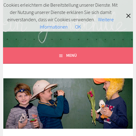
Springe
Cookies erleichtern die Bereitstellung unserer Dienste. Mit
zum
der Nutzung unserer Dienste erklären Sie sich damit
FÖRDERVEREIN
Inhalt
MITENTDECKEN … MITLACHEN … MITMACHEN!
einverstanden, dass wir Cookies verwenden.
Weitere
Informationen
OK
GRUNDSCHULE HERSBRUCK
E.V.
MENÜ