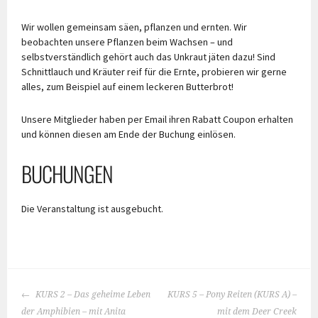
Wir wollen gemeinsam säen, pflanzen und ernten. Wir
beobachten unsere Pflanzen beim Wachsen – und
selbstverständlich gehört auch das Unkraut jäten dazu! Sind
Schnittlauch und Kräuter reif für die Ernte, probieren wir gerne
alles, zum Beispiel auf einem leckeren Butterbrot!
Unsere Mitglieder haben per Email ihren Rabatt Coupon erhalten
und können diesen am Ende der Buchung einlösen.
BUCHUNGEN
Die Veranstaltung ist ausgebucht.
BEITRAGS-
KURS 2 – Das geheime Leben
KURS 5 – Pony Reiten (KURS A) –
NAVIGATION
der Amphibien – mit Anita
mit dem Deer Creek