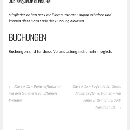
UND BEQUEME KLEIDUNG!
Mitglieder haben per Email ihren Rabatt Coupon erhalten und
können diesen am Ende der Buchung einlösen.
BUCHUNGEN
Buchungen sind für diese Veranstaltung nicht mehr möglich.
BEITRAGS-
Kurs # 12 – Bienenpflanzen –
Kurs # 15 – Vögel in der Stadt:
NAVIGATION
mit den Gärtnern von Blumen
Mauersegler & Dohlen – mit
Wendler
Anita Bitterlich / BUND
Naturschutz
Suchen