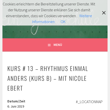
Springe
Cookies erleichtern die Bereitstellung unserer Dienste. Mit
zum
der Nutzung unserer Dienste erklären Sie sich damit
FÖRDERVEREIN
Inhalt
MITENTDECKEN … MITLACHEN … MITMACHEN!
einverstanden, dass wir Cookies verwenden.
Weitere
Informationen
OK
GRUNDSCHULE HERSBRUCK
E.V.
MENÜ
KURS # 13 – RHYTHMUS EINMAL
ANDERS (KURS B) – MIT NICOLE
EBERT
Datum/Zeit
#_LOCATIONMAP
6. Juni 2019