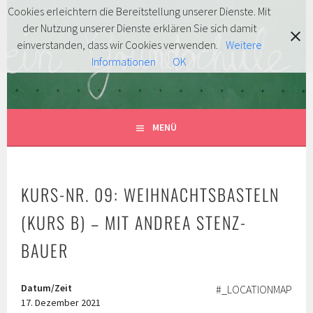
Springe
Cookies erleichtern die Bereitstellung unserer Dienste. Mit
zum
der Nutzung unserer Dienste erklären Sie sich damit
FÖRDERVEREIN
Inhalt
MITENTDECKEN … MITLACHEN … MITMACHEN!
einverstanden, dass wir Cookies verwenden.
Weitere
Informationen
OK
GRUNDSCHULE HERSBRUCK
E.V.
MENÜ
KURS-NR. 09: WEIHNACHTSBASTELN
(KURS B) – MIT ANDREA STENZ-
BAUER
Datum/Zeit
#_LOCATIONMAP
17. Dezember 2021