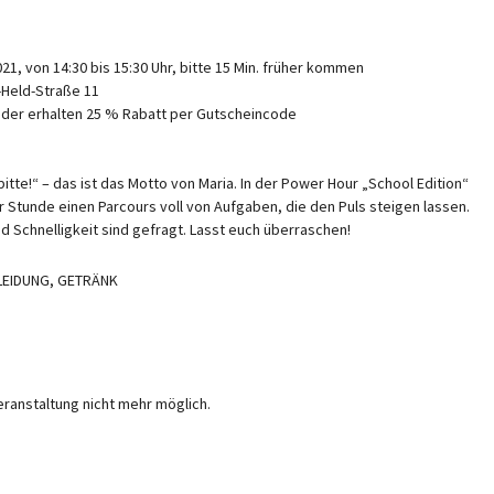
, von 14:30 bis 15:30 Uhr, bitte 15 Min. früher kommen
ld-Straße 11
der erhalten 25 % Rabatt per Gutscheincode
bitte!“ – das ist das Motto von Maria. In der Power Hour „School Edition“
er Stunde einen Parcours voll von Aufgaben, die den Puls steigen lassen.
d Schnelligkeit sind gefragt. Lasst euch überraschen!
LEIDUNG, GETRÄNK
eranstaltung nicht mehr möglich.