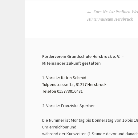
BEITRAGS-
Kurs-Nr. 04: Pralinen-Wer
NAVIGATION
Hirtenmuseum Hersbruck
Förderverein Grundschule Hersbruck e. V. –
Miteinander Zukunft gestalten
1. Vorsitz: Katrin Schmid
Tulpenstrasse 1a, 91217 Hersbruck
Telefon 015773816431
2. Vorsitz: Franziska Sperber
Die Nummer ist Montag bis Donnerstag von 16 bis 1
Uhr erreichbar und
während der Kurszeiten (1 Stunde davor und danach