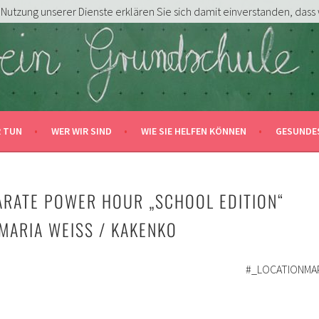
er Nutzung unserer Dienste erklären Sie sich damit einverstanden, das
DSCHULE HERSBRUCK E.V.
N!
R TUN
WER WIR SIND
WIE SIE HELFEN KÖNNEN
GESUNDE
KARATE POWER HOUR „SCHOOL EDITION“
 MARIA WEISS / KAKENKO
#_LOCATIONMA