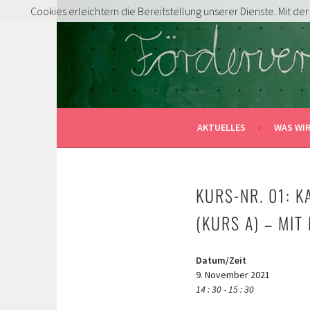
Springe
Cookies erleichtern die Bereitstellung unserer Dienste. Mit d
zum
FÖRDERVEREIN GRUN
Inhalt
MITENTDECKEN … MITLACHEN … MITMACHE
AKTUELLES
WAS WI
KURS-NR. 01: 
(KURS A) – MIT
Datum/Zeit
9. November 2021
14 : 30 - 15 : 30