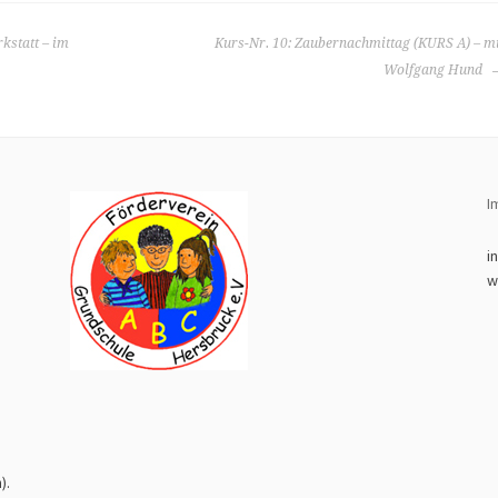
kstatt – im
Kurs-Nr. 10: Zaubernachmittag (KURS A) – m
Wolfgang Hund
I
i
w
8
).