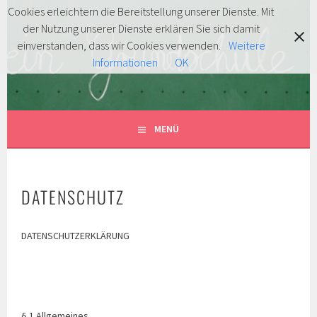
Springe
Cookies erleichtern die Bereitstellung unserer Dienste. Mit
zum
der Nutzung unserer Dienste erklären Sie sich damit
FÖRDERVEREIN
Inhalt
MITENTDECKEN … MITLACHEN … MITMACHEN!
einverstanden, dass wir Cookies verwenden.
Weitere
Informationen
OK
GRUNDSCHULE HERSBRUCK
E.V.
MENÜ
DATENSCHUTZ
DATENSCHUTZERKLÄRUNG
§ 1 Allgemeines